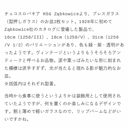
チェコスロバキア HSG Ząbkowiceより、プレスガラス
（型押しガラス）のお皿2枚セット。1928年に初めて
Ząbkowice社のカタログに登場した製品で、
16cm（1258/III）、18cm（1258/V）、31cm（1258
/V 1⁄2）のバリエーションがあり、色も緑・紫・透明があ
ったようです。ヴィンテージというよりもうそろそろアン
ティークと呼べるお品物。涙や葉っぱみたいな形に刻まれ
た模様は派手すぎず、光が当たると現れる影が魅力的なお
皿。
※括弧内はそれぞれ型番。
当時から食事に使うというよりかは装飾用として使用され
ていたようですが、何を置くのか楽しみになるデザインで
す。割と薄めで軽いガラスなので、リップバームなどがい
いですかね。