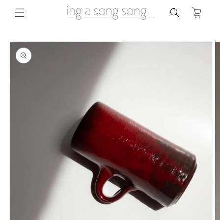
コンテ
ンツに
ー
進む
ト
商品情
報にス
キップ