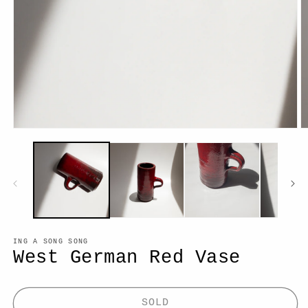
モ
ー
ダ
ル
で
メ
デ
ィ
ア
ING A SONG SONG
(1)
(2
West German Red Vase
を
開
く
SOLD