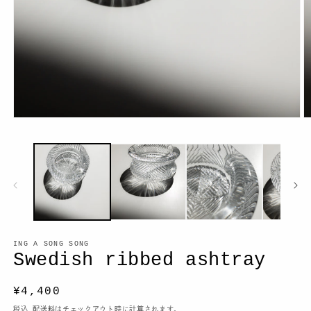
モ
ー
ダ
ル
で
メ
デ
ィ
ア
(2
(1)
ING A SONG SONG
を
Swedish ribbed ashtray
開
く
通
¥4,400
常
税込
配送料
はチェックアウト時に計算されます。