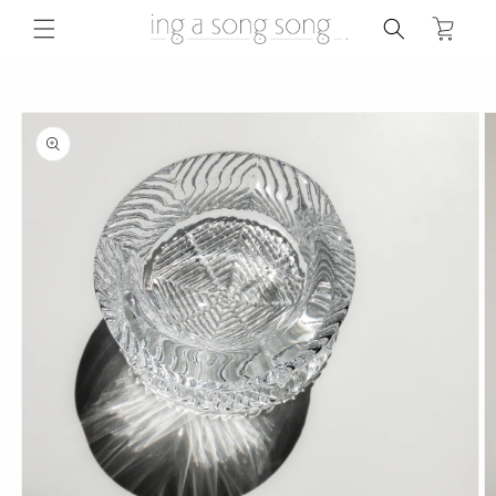
コンテ
ンツに
ー
進む
ト
商品情
報にス
キップ